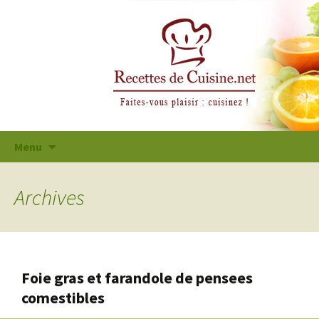
Aller
Menu
au
contenu
principal
Archives
Foie gras et farandole de pensees
comestibles