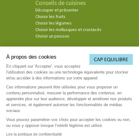
Conseils de cuisines
Découper et présenter
Choisir les fruits
Choisir les légumes
Choisir les mollusques et crustacés
Choisir un poisson
À propos des cookies
© Copyright 2026
En cliquant sur 'Accepter', vous acceptez
l'utilisation des cookies ou une technologie équivalente pour stocker
(3)
Ce consentement exprès s’applique à la société Cosmospace et les sociétés Telemaque, Pluton
et/ou accéder à des informations sur votre appareil.
Media et Cassiopée afin de recevoir leurs offres de voyance. Par téléphone, il est entendu toutes
émissions d’appel émanant de la société Cosmospace et des sociétés Telemaque, Pluton Media et
Ces informations peuvent être utilisées pour vous proposer un
Cassiopée afin de recevoir, comme consenties, leurs offres de voyance dans le respect des
contenu personnalisé, mesurer la performance des contenus, en
règlementations en vigueur. Par voie électronique, il est entendu toute communication par email,
apprendre plus sur leur audience, développer et améliorer nos produits
sms et voie IP.
et services, et également autoriser les fonctionnalités de médias
sociaux.
Vous pouvez paramétrer vos choix pour accepter les cookies ou non,
ou vous y opposer lorsque l’intérêt légitime est utilisé.
Lire la politique de confidentialité