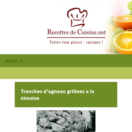
Aller
Menu
au
contenu
principal
Tranches d’agneau grillees a la
nimoise