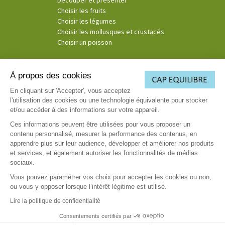
Choisir les fruits
Choisir les légumes
Choisir les mollusques et crustacés
Choisir un poisson
À propos des cookies
© Copyright 2026
En cliquant sur 'Accepter', vous acceptez
l'utilisation des cookies ou une technologie équivalente pour stocker
(3)
Ce consentement exprès s’applique à la société Cosmospace et les sociétés Telemaque, Pluton
et/ou accéder à des informations sur votre appareil.
Media et Cassiopée afin de recevoir leurs offres de voyance. Par téléphone, il est entendu toutes
émissions d’appel émanant de la société Cosmospace et des sociétés Telemaque, Pluton Media et
Ces informations peuvent être utilisées pour vous proposer un
Cassiopée afin de recevoir, comme consenties, leurs offres de voyance dans le respect des
contenu personnalisé, mesurer la performance des contenus, en
règlementations en vigueur. Par voie électronique, il est entendu toute communication par email,
apprendre plus sur leur audience, développer et améliorer nos produits
sms et voie IP.
et services, et également autoriser les fonctionnalités de médias
sociaux.
Vous pouvez paramétrer vos choix pour accepter les cookies ou non,
ou vous y opposer lorsque l’intérêt légitime est utilisé.
Lire la politique de confidentialité
Consentements certifiés par