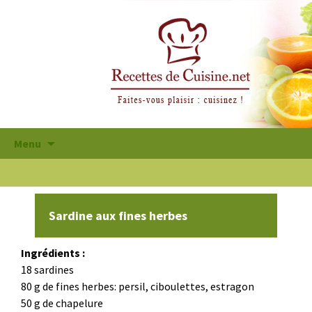
Aller
Menu
au
contenu
principal
Sardine aux fines herbes
Ingrédients :
18 sardines
80 g de fines herbes: persil, ciboulettes, estragon
50 g de chapelure