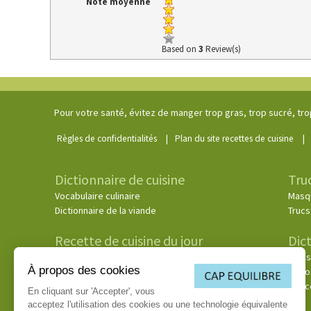
Note moyenne
Based on
3
Review(s)
Pour votre santé, évitez de manger trop gras, trop sucré, tro
|
|
Règles de confidentialités
Plan du site recettes de cuisine
Dictionnaire de cuisine
Tru
Vocabulaire culinaire
Masq
Dictionnaire de la viande
Trucs
Recette de cuisine du jour
Dict
Votre recette de cuisine du jour
Chois
À propos des cookies
Le vo
Les c
En cliquant sur 'Accepter', vous
acceptez l'utilisation des cookies ou une technologie équivalente