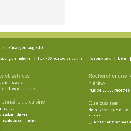
p salé (mangerbouger.fr)
|
|
|
|
Listing thématique
Flux RSS recettes de cuisine
Webmasters
Liens
cs et astuces
Rechercher une r
cuisine
ue de beauté
 recettes de cuisine
Plus de 30 000 recettes 
ionnaire de cuisine
Que cuisiner
ir son vin
Notre grand livre de re
cabulaire du vin
cuisine
onseils du sommelier
Que cuisiner avec mes 