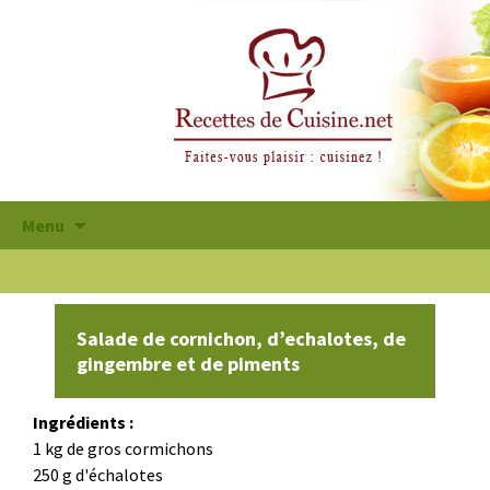
Aller
Menu
au
contenu
principal
Salade de cornichon, d’echalotes, de
gingembre et de piments
Ingrédients :
1 kg de gros cormichons
250 g d'échalotes