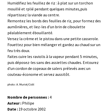
Humidifiez les feuillez de riz : à plat sur un torchon
mouillé et rplié pendant quelques minutes,puis
répartissez la viande au centre.
Remontez les bords des feuilles de riz, pour formez des
aumônières, et liez-les d'un brin de ciboulette
péalablement ébouillanté.
Versez la crème et le pistou dans une petite casserole.
Fouettez pour bien mélanger et gardez au chaud sur un
feu très doux.
Faites cuire les raviolis à la vapeur pendant 5 minutes,
puis déposez-les sans des assiettes chaudes. Entourez
d'un cordon de copeaux de salers prélevés avec un
couteau-économe et servez aussitôt.
photo : A. Muriot/Cidil
Nombre de personnes :
4
Auteur :
Philipe
Date :
19 octobre 2002