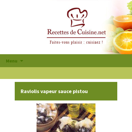
Aller
Menu
au
contenu
principal
Raviolis vapeur sauce pistou