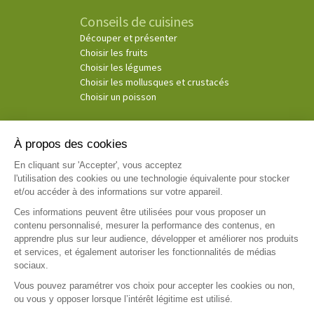
Conseils de cuisines
Découper et présenter
Choisir les fruits
Choisir les légumes
Choisir les mollusques et crustacés
Choisir un poisson
À propos des cookies
© Copyright 2026
En cliquant sur 'Accepter', vous acceptez
l'utilisation des cookies ou une technologie équivalente pour stocker
(3)
Ce consentement exprès s’applique à la société Cosmospace et les sociétés Telemaque, Pluton
et/ou accéder à des informations sur votre appareil.
Media et Cassiopée afin de recevoir leurs offres de voyance. Par téléphone, il est entendu toutes
émissions d’appel émanant de la société Cosmospace et des sociétés Telemaque, Pluton Media et
Ces informations peuvent être utilisées pour vous proposer un
Cassiopée afin de recevoir, comme consenties, leurs offres de voyance dans le respect des
contenu personnalisé, mesurer la performance des contenus, en
règlementations en vigueur. Par voie électronique, il est entendu toute communication par email,
apprendre plus sur leur audience, développer et améliorer nos produits
sms et voie IP.
et services, et également autoriser les fonctionnalités de médias
sociaux.
Vous pouvez paramétrer vos choix pour accepter les cookies ou non,
ou vous y opposer lorsque l’intérêt légitime est utilisé.