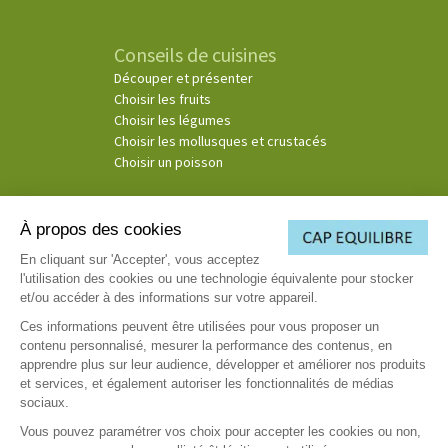
Conseils de cuisines
Découper et présenter
Choisir les fruits
Choisir les légumes
Choisir les mollusques et crustacés
Choisir un poisson
À propos des cookies
© Copyright 2026
En cliquant sur 'Accepter', vous acceptez
l'utilisation des cookies ou une technologie équivalente pour stocker
(3)
Ce consentement exprès s’applique à la société Cosmospace et les sociétés Telemaque, Pluton
et/ou accéder à des informations sur votre appareil.
Media et Cassiopée afin de recevoir leurs offres de voyance. Par téléphone, il est entendu toutes
émissions d’appel émanant de la société Cosmospace et des sociétés Telemaque, Pluton Media et
Ces informations peuvent être utilisées pour vous proposer un
Cassiopée afin de recevoir, comme consenties, leurs offres de voyance dans le respect des
contenu personnalisé, mesurer la performance des contenus, en
règlementations en vigueur. Par voie électronique, il est entendu toute communication par email,
apprendre plus sur leur audience, développer et améliorer nos produits
sms et voie IP.
et services, et également autoriser les fonctionnalités de médias
sociaux.
Vous pouvez paramétrer vos choix pour accepter les cookies ou non,