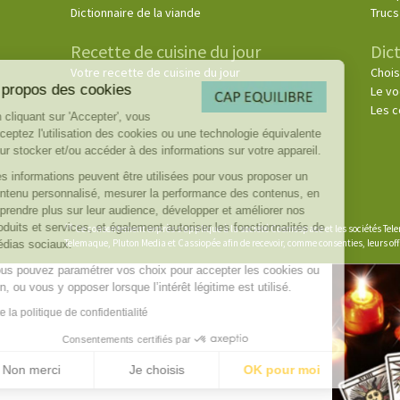
Dictionnaire de la viande
Trucs
Recette de cuisine du jour
Dict
Votre recette de cuisine du jour
Chois
À propos des cookies
Le vo
Les c
En cliquant sur 'Accepter', vous
acceptez l'utilisation des cookies ou une technologie équivalente
pour stocker et/ou accéder à des informations sur votre appareil.
Ces informations peuvent être utilisées pour vous proposer un
contenu personnalisé, mesurer la performance des contenus, en
apprendre plus sur leur audience, développer et améliorer nos
produits et services, et également autoriser les fonctionnalités de
(3)
Ce consentement exprès s’applique à la société Cosmospace et les sociétés Telem
Telemaque, Pluton Media et Cassiopée afin de recevoir, comme consenties, leurs off
médias sociaux.
Vous pouvez paramétrer vos choix pour accepter les cookies ou
non, ou vous y opposer lorsque l’intérêt légitime est utilisé.
Lire la politique de confidentialité
Consentements certifiés par
Non merci
Je choisis
OK pour moi
Axeptio consent
Plateforme de Gestion du Consentement : Personnalisez vo