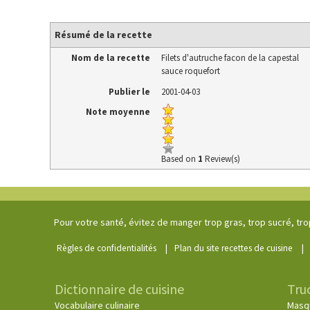
Résumé de la recette
Nom de la recette
Filets d'autruche facon de la capestal
sauce roquefort
Publier le
2001-04-03
Note moyenne
Based on
1
Review(s)
Pour votre santé, évitez de manger trop gras, trop sucré, tro
|
|
Règles de confidentialités
Plan du site recettes de cuisine
Dictionnaire de cuisine
Tru
Vocabulaire culinaire
Masq