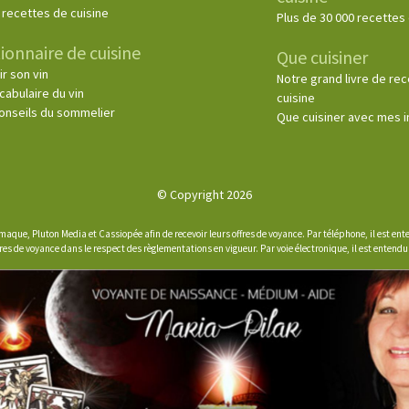
 recettes de cuisine
Plus de 30 000 recettes 
ionnaire de cuisine
Que cuisiner
ir son vin
Notre grand livre de re
cabulaire du vin
cuisine
onseils du sommelier
Que cuisiner avec mes 
© Copyright 2026
aque, Pluton Media et Cassiopée afin de recevoir leurs offres de voyance. Par téléphone, il est e
res de voyance dans le respect des règlementations en vigueur. Par voie électronique, il est entend
s Options