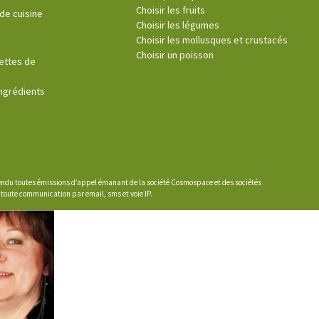
Choisir les fruits
de cuisine
Choisir les légumes
Choisir les mollusques et crustacés
Choisir un poisson
cettes de
ingrédients
ntendu toutes émissions d’appel émanant de la société Cosmospace et des sociétés
u toute communication par email, sms et voie IP.