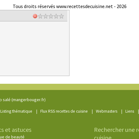
Tous droits réservés www.recettesdecuisine.net -
2026
p salé (mangerbouger.fr)
|
|
|
|
Listing thématique
Flux RSS recettes de cuisine
Webmasters
Liens
cs et astuces
Rechercher une r
cuisine
ue de beauté