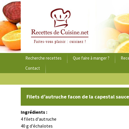
Aller
Recherche recettes
Que faire à manger ?
Rece
au
Contact
contenu
principal
Filets d’autruche facon de la capestal sauc
Ingrédients :
4 filets d'autruche
40 g d'échalotes