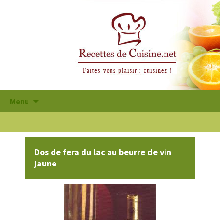
Aller
Menu
au
contenu
principal
Dos de fera du lac au beurre de vin
jaune