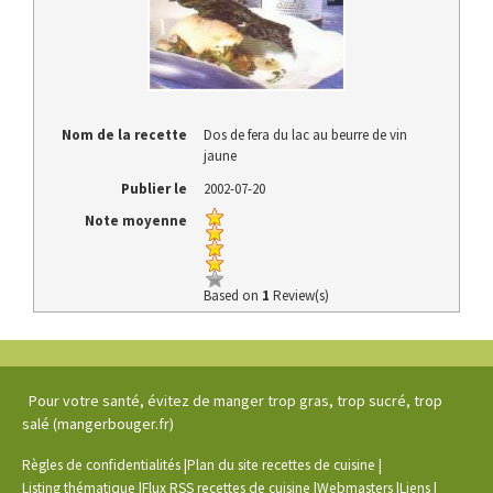
Nom de la recette
Dos de fera du lac au beurre de vin
jaune
Publier le
2002-07-20
Note moyenne
Based on
1
Review(s)
Pour votre santé, évitez de manger trop gras, trop sucré, trop
salé (mangerbouger.fr)
|
|
Règles de confidentialités
Plan du site recettes de cuisine
|
|
|
|
Listing thématique
Flux RSS recettes de cuisine
Webmasters
Liens