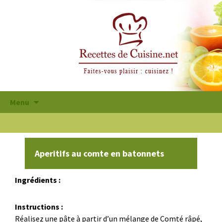
Aller
Menu
au
contenu
principal
Aperitifs au comte en batonnets
Ingrédients :
Instructions :
Réalisez une pâte à partir d’un mélange de Comté râpé,