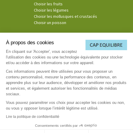
Choisir les fruits
Choisir les légumes
Choisir les mollusques et crustacés
Choisir un poisson
À propos des cookies
© Copyright 2026
En cliquant sur 'Accepter', vous acceptez
l'utilisation des cookies ou une technologie équivalente pour stocker
(3)
Ce consentement exprès s’applique à la société Cosmospace et les sociétés Telemaque, Pluton
et/ou accéder à des informations sur votre appareil.
Media et Cassiopée afin de recevoir leurs offres de voyance. Par téléphone, il est entendu toutes
émissions d’appel émanant de la société Cosmospace et des sociétés Telemaque, Pluton Media et
Ces informations peuvent être utilisées pour vous proposer un
Cassiopée afin de recevoir, comme consenties, leurs offres de voyance dans le respect des
contenu personnalisé, mesurer la performance des contenus, en
règlementations en vigueur. Par voie électronique, il est entendu toute communication par email,
apprendre plus sur leur audience, développer et améliorer nos produits
sms et voie IP.
et services, et également autoriser les fonctionnalités de médias
sociaux.
Vous pouvez paramétrer vos choix pour accepter les cookies ou non,
ou vous y opposer lorsque l’intérêt légitime est utilisé.
Lire la politique de confidentialité
Consentements certifiés par