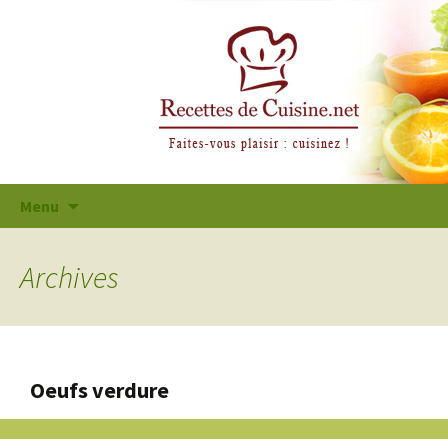
Aller
Menu
au
contenu
principal
Archives
Oeufs verdure