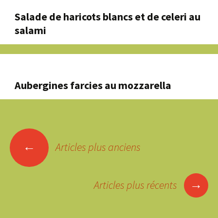
Salade de haricots blancs et de celeri au
salami
Aubergines farcies au mozzarella
Navigation
←
des
Articles plus anciens
articles
→
Articles plus récents