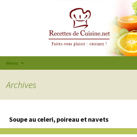
Aller
Menu
au
contenu
principal
Archives
Soupe au celeri, poireau et navets