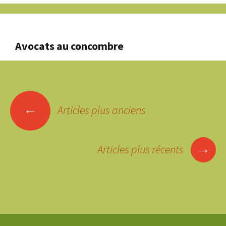
Avocats au concombre
Navigation
←
des
Articles plus anciens
articles
→
Articles plus récents